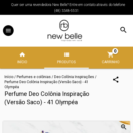
Quer ser uma revendedora New Belle? Entre em contato através do telefone
(48) 3348-5531
0
INÍCIO
PRODUTOS
CARRINHO
Início
/
Perfumes e colônias
/
Deo Colônia Inspirações
/
Perfume Deo Colônia Inspiração (Versão Saco) - 41
Olympéa
Perfume Deo Colônia Inspiração
(Versão Saco) - 41 Olympéa