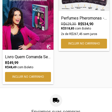
Perfumes Pheromonas - Kit 7 perfumes
R$629,30
R$534,90
R$518,85
com
Boleto
2
x de
R$267,45
sem juros
Livro Quem Comanda Seu Desejo? Muito Pra...
R$49,99
R$48,49
com
Boleto
Enviamos suas compras