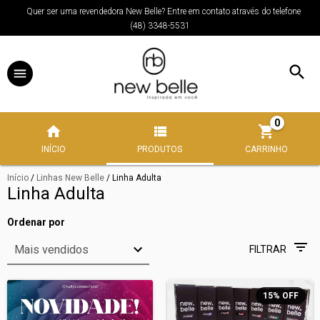
Quer ser uma revendedora New Belle? Entre em contato através do telefone
(48) 3348-5531
0
INÍCIO
PRODUTOS
CARRINHO
Início
/
Linhas New Belle
/
Linha Adulta
Linha Adulta
Ordenar por
FILTRAR
15
%
OFF