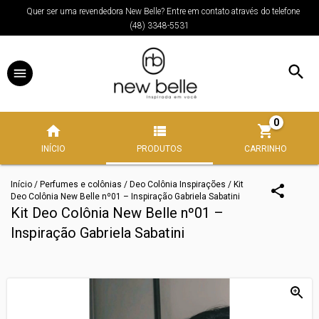
Quer ser uma revendedora New Belle? Entre em contato através do telefone
(48) 3348-5531
0
INÍCIO
PRODUTOS
CARRINHO
Início
/
Perfumes e colônias
/
Deo Colônia Inspirações
/
Kit
Deo Colônia New Belle nº01 – Inspiração Gabriela Sabatini
Kit Deo Colônia New Belle nº01 –
Inspiração Gabriela Sabatini