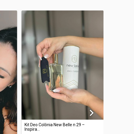
Kit Deo Colô
Inspira...
R$149,90
Kit Deo Colônia New Belle n 29 –
R$145,40
co
Inspira...