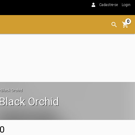
Cadastre-se
Login
0
 Black Orchid
Black Orchid
0