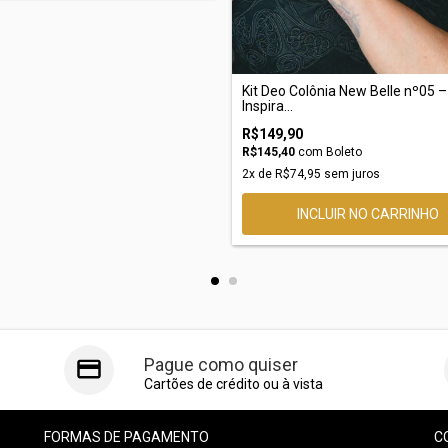
Kit Deo Colônia New Belle nº05 –
Inspira...
R$149,90
R$145,40
com
Boleto
2
x de
R$74,95
sem juros
Pague como quiser
Cartões de crédito ou à vista
FORMAS DE PAGAMENTO
C