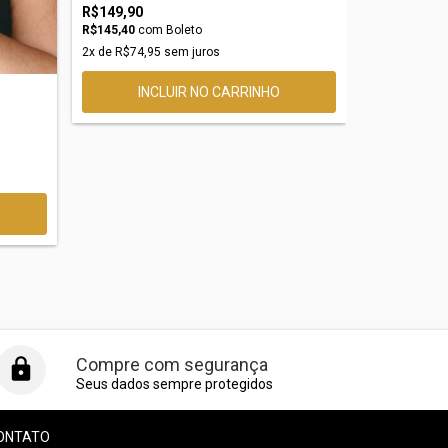
2
x de
R$74,9
R$149,90
R$145,40
com
Boleto
2
x de
R$74,95
sem juros
Compre com segurança
Seus dados sempre protegidos
ONTATO