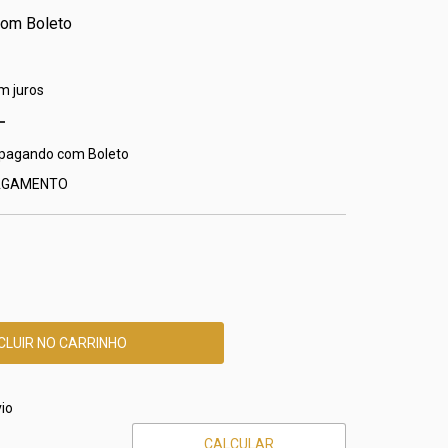
com
Boleto
m juros
pagando com Boleto
PAGAMENTO
CEP:
ALTERAR CEP
io
CALCULAR