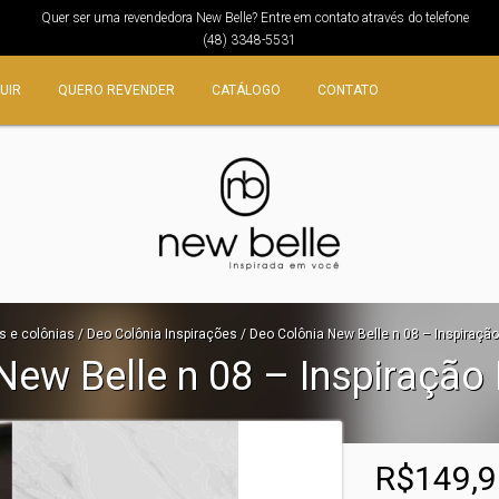
Quer ser uma revendedora New Belle? Entre em contato através do telefone
(48) 3348-5531
UIR
QUERO REVENDER
CATÁLOGO
CONTATO
s e colônias
/
Deo Colônia Inspirações
/
Deo Colônia New Belle n 08 – Inspiração
New Belle n 08 – Inspiração 
R$149,9