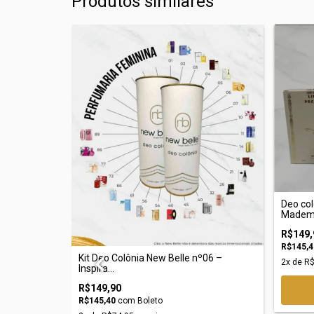
Produtos similares
Deo col
Mademo
R$149,
R$145,
nº04 – DOLCE
Kit Deo Colônia New Belle nº06 –
2
x de
R$
Inspira...
R$149,90
R$145,40
com
Boleto