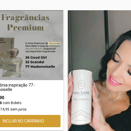
ônia inspiração 77 -
iselle
90
40
com
Boleto
74,95
sem juros