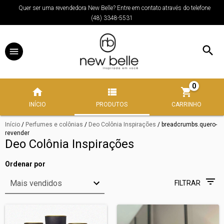
Quer ser uma revendedora New Belle? Entre em contato através do telefone
(48) 3348-5531
0
INÍCIO
PRODUTOS
CARRINHO
Início
/
Perfumes e colônias
/
Deo Colônia Inspirações
/
breadcrumbs.quero-
revender
Deo Colônia Inspirações
Ordenar por
FILTRAR