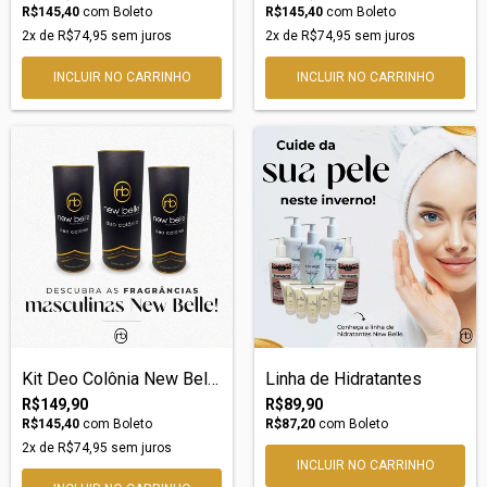
R$145,40
com
Boleto
R$145,40
com
Boleto
2
x de
R$74,95
sem juros
2
x de
R$74,95
sem juros
Kit Deo Colônia New Belle nº12 Armani Co...
Linha de Hidratantes
R$149,90
R$89,90
R$145,40
com
Boleto
R$87,20
com
Boleto
2
x de
R$74,95
sem juros
INCLUIR NO CARRINHO