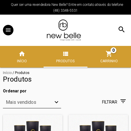
Quer ser uma revendedora New Belle? Entre em contato através do telefone
(48) 3348-5531
0
INÍCIO
PRODUTOS
CARRINHO
Início
/
Produtos
Produtos
Ordenar por
FILTRAR