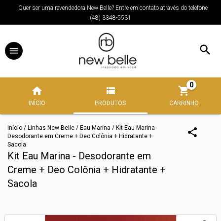
Quer ser uma revendedora New Belle? Entre em contato através do telefone
(48) 3348-5531
0
INÍCIO
PRODUTOS
CARRINHO
Início
/
Linhas New Belle
/
Eau Marina
/
Kit Eau Marina -
Desodorante em Creme + Deo Colônia + Hidratante +
Sacola
Kit Eau Marina - Desodorante em
Creme + Deo Colônia + Hidratante +
Sacola